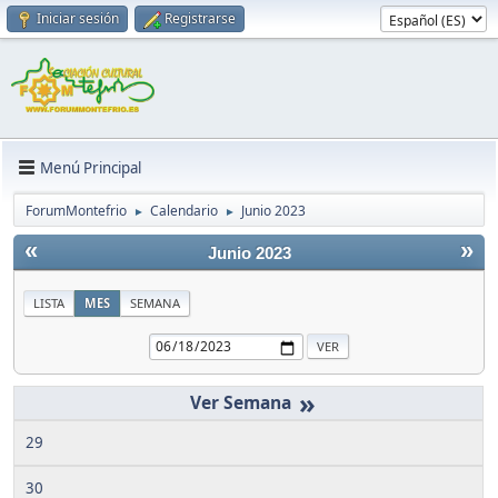
Iniciar sesión
Registrarse
Menú Principal
ForumMontefrio
Calendario
Junio 2023
►
►
«
»
Junio 2023
LISTA
MES
SEMANA
»
29
30