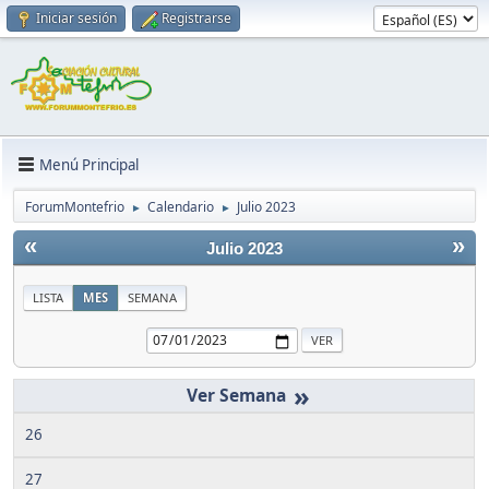
Iniciar sesión
Registrarse
Menú Principal
ForumMontefrio
Calendario
Julio 2023
►
►
«
»
Julio 2023
LISTA
MES
SEMANA
»
26
27