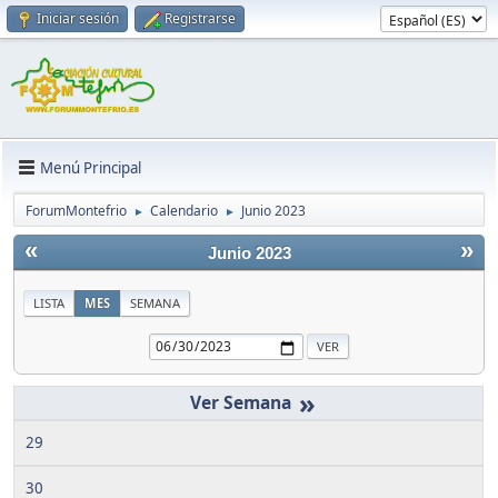
Iniciar sesión
Registrarse
Menú Principal
ForumMontefrio
Calendario
Junio 2023
►
►
«
»
Junio 2023
LISTA
MES
SEMANA
»
29
30