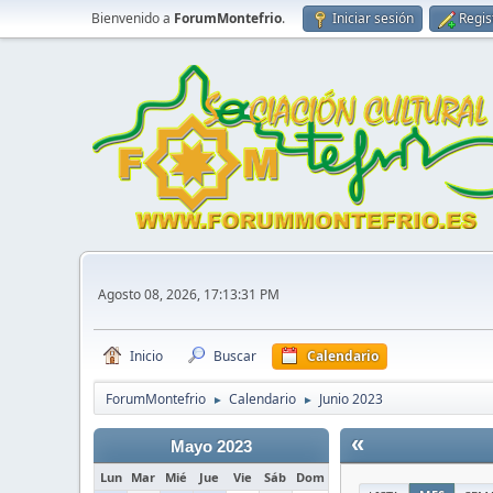
Bienvenido a
ForumMontefrio
.
Iniciar sesión
Regis
Agosto 08, 2026, 17:13:31 PM
Inicio
Buscar
Calendario
ForumMontefrio
Calendario
Junio 2023
►
►
«
Mayo 2023
Lun
Mar
Mié
Jue
Vie
Sáb
Dom