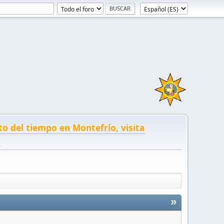
to del tiempo en Montefrío, visita
!
»