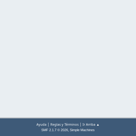
|
|
Ayuda
Reglas y Términos
Ir Arriba ▲
,
SMF 2.1.7 © 2026
Simple Machines