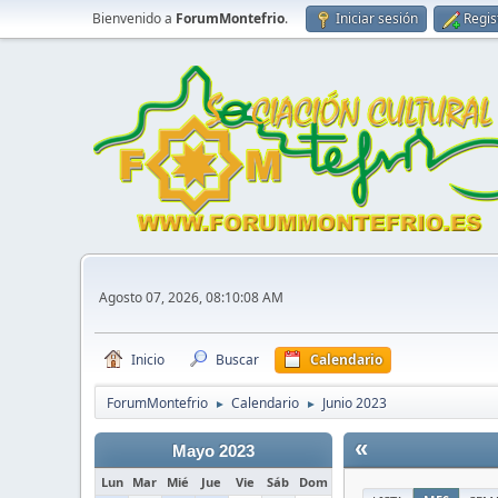
Bienvenido a
ForumMontefrio
.
Iniciar sesión
Regis
Agosto 07, 2026, 08:10:08 AM
Inicio
Buscar
Calendario
ForumMontefrio
Calendario
Junio 2023
►
►
«
Mayo 2023
Lun
Mar
Mié
Jue
Vie
Sáb
Dom