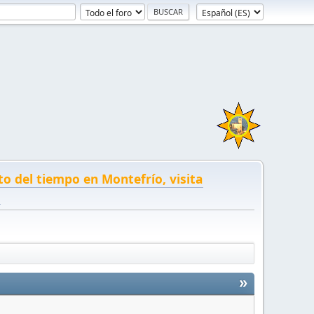
to del tiempo en Montefrío, visita
!
»