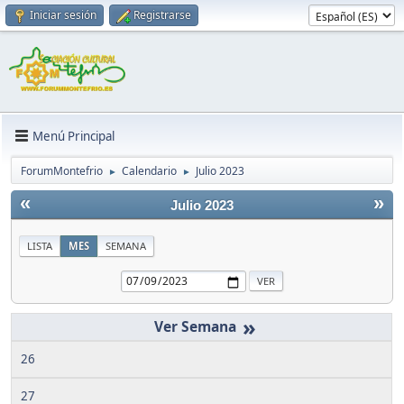
Iniciar sesión
Registrarse
Menú Principal
ForumMontefrio
Calendario
Julio 2023
►
►
«
»
Julio 2023
LISTA
MES
SEMANA
»
26
27