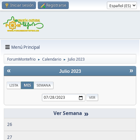
Iniciar sesión
Registrarse
Menú Principal
ForumMontefrio
Calendario
Julio 2023
►
►
«
»
Julio 2023
LISTA
MES
SEMANA
»
26
27