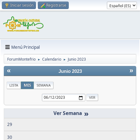
Iniciar sesión
Registrarse
Menú Principal
ForumMontefrio
Calendario
Junio 2023
►
►
«
»
Junio 2023
LISTA
MES
SEMANA
»
29
30