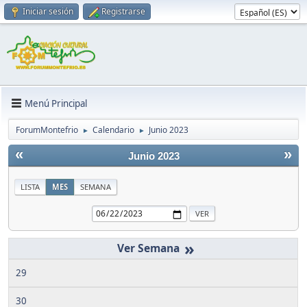
Iniciar sesión
Registrarse
Menú Principal
ForumMontefrio
Calendario
Junio 2023
►
►
«
»
Junio 2023
LISTA
MES
SEMANA
»
29
30