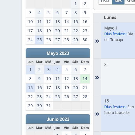
LISTA
MES
SEM
1
2
3
4
5
6
7
8
9
Lunes
10
11
12
13
14
15
16
Mayo 1
17
18
19
20
21
22
23
Días festivos:
Día
»
24
25
26
27
28
29
30
del Trabajo
Mayo 2023
Lun
Mar
Mié
Jue
Vie
Sáb
Dom
8
1
2
3
4
5
6
7
»
8
9
10
11
12
13
14
15
16
17
18
19
20
21
22
23
24
25
26
27
28
15
29
30
31
Días festivos:
San
»
Isidro Labrador
Junio 2023
Lun
Mar
Mié
Jue
Vie
Sáb
Dom