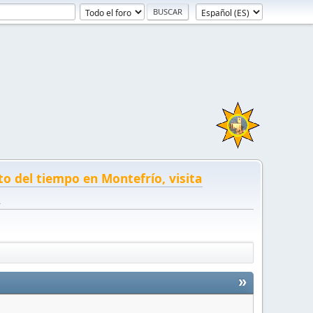
to del tiempo en Montefrío, visita
!
»