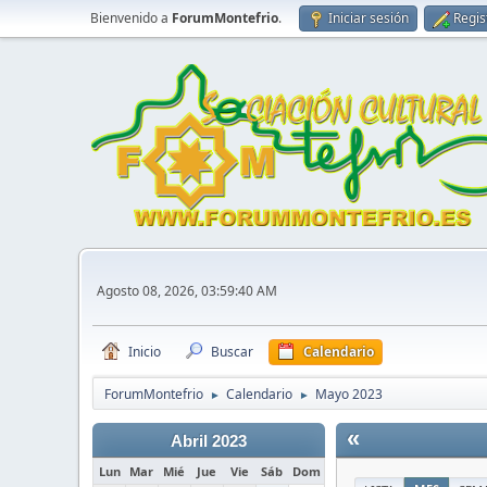
Bienvenido a
ForumMontefrio
.
Iniciar sesión
Regis
Agosto 08, 2026, 03:59:40 AM
Inicio
Buscar
Calendario
ForumMontefrio
Calendario
Mayo 2023
►
►
«
Abril 2023
Lun
Mar
Mié
Jue
Vie
Sáb
Dom