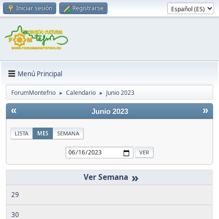
Iniciar sesión
Registrarse
Menú Principal
ForumMontefrio
Calendario
Junio 2023
►
►
«
»
Junio 2023
LISTA
MES
SEMANA
»
29
30