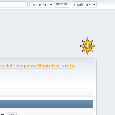
to del tiempo en Montefrío, visita
!
s