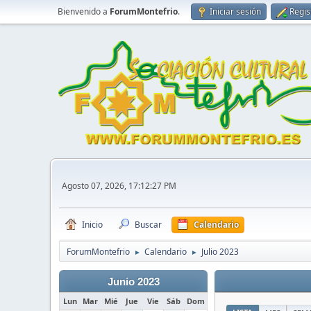
Bienvenido a
ForumMontefrio
.
Iniciar sesión
Regis
Agosto 07, 2026, 17:12:27 PM
Inicio
Buscar
Calendario
ForumMontefrio
Calendario
Julio 2023
►
►
Junio 2023
Lun
Mar
Mié
Jue
Vie
Sáb
Dom