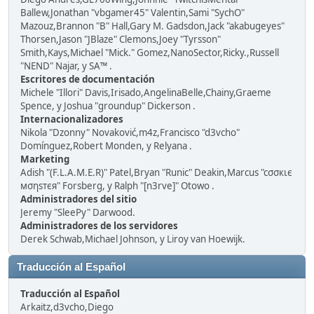
Ballew,Jonathan "vbgamer45" Valentin,Sami "SychO"
Mazouz,Brannon "B" Hall,Gary M. Gadsdon,Jack "akabugeyes"
Thorsen,Jason "JBlaze" Clemons,Joey "Tyrsson"
Smith,Kays,Michael "Mick." Gomez,NanoSector,Ricky.,Russell
"NEND" Najar, y SA™ .
Escritores de documentación
Michele "Illori" Davis,Irisado,AngelinaBelle,Chainy,Graeme
Spence, y Joshua "groundup" Dickerson .
Internacionalizadores
Nikola "Dzonny" Novaković,m4z,Francisco "d3vcho"
Domínguez,Robert Monden, y Relyana .
Marketing
Adish "(F.L.A.M.E.R)" Patel,Bryan "Runic" Deakin,Marcus "cσσкιє
мσηѕтєя" Forsberg, y Ralph "[n3rve]" Otowo .
Administradores del sitio
Jeremy "SleePy" Darwood.
Administradores de los servidores
Derek Schwab,Michael Johnson, y Liroy van Hoewijk.
Traducción al Español
Traducción al Español
Arkaitz,d3vcho,Diego