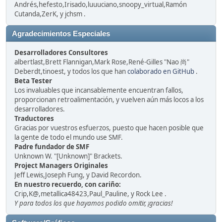
Andrés,hefesto,Irisado,luuuciano,snoopy_virtual,Ramón
Cutanda,ZerK, y jchsm .
Agradecimientos Especiales
Desarrolladores Consultores
albertlast,Brett Flannigan,Mark Rose,René-Gilles "Nao 尚"
Deberdt,tinoest, y todos los que han
colaborado en GitHub
.
Beta Tester
Los invaluables que incansablemente encuentran fallos,
proporcionan retroalimentación, y vuelven aún más locos a los
desarrolladores.
Traductores
Gracias por vuestros esfuerzos, puesto que hacen posible que
la gente de todo el mundo use SMF.
Padre fundador de SMF
Unknown W. "[Unknown]" Brackets.
Project Managers Originales
Jeff Lewis,Joseph Fung, y David Recordon.
En nuestro recuerdo, con cariño:
Crip,K@,metallica48423,Paul_Pauline, y Rock Lee .
Y para todos los que hayamos podido omitir, ¡gracias!