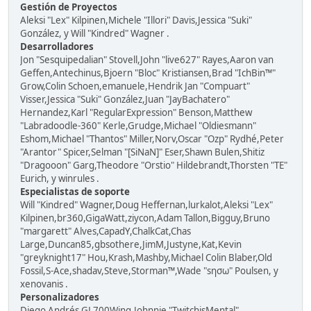
Gestión de Proyectos
Aleksi "Lex" Kilpinen,Michele "Illori" Davis,Jessica "Suki"
González, y Will "Kindred" Wagner .
Desarrolladores
Jon "Sesquipedalian" Stovell,John "live627" Rayes,Aaron van
Geffen,Antechinus,Bjoern "Bloc" Kristiansen,Brad "IchBin™"
Grow,Colin Schoen,emanuele,Hendrik Jan "Compuart"
Visser,Jessica "Suki" González,Juan "JayBachatero"
Hernandez,Karl "RegularExpression" Benson,Matthew
"Labradoodle-360" Kerle,Grudge,Michael "Oldiesmann"
Eshom,Michael "Thantos" Miller,Norv,Oscar "Ozp" Rydhé,Peter
"Arantor" Spicer,Selman "[SiNaN]" Eser,Shawn Bulen,Shitiz
"Dragooon" Garg,Theodore "Orstio" Hildebrandt,Thorsten "TE"
Eurich, y winrules .
Especialistas de soporte
Will "Kindred" Wagner,Doug Heffernan,lurkalot,Aleksi "Lex"
Kilpinen,br360,GigaWatt,ziycon,Adam Tallon,Bigguy,Bruno
"margarett" Alves,CapadY,ChalkCat,Chas
Large,Duncan85,gbsothere,JimM,Justyne,Kat,Kevin
"greyknight17" Hou,Krash,Mashby,Michael Colin Blaber,Old
Fossil,S-Ace,shadav,Steve,Storman™,Wade "sησω" Poulsen, y
xenovanis .
Personalizadores
Diego Andrés,GL700Wing,Johnnie "TwitchisMental"