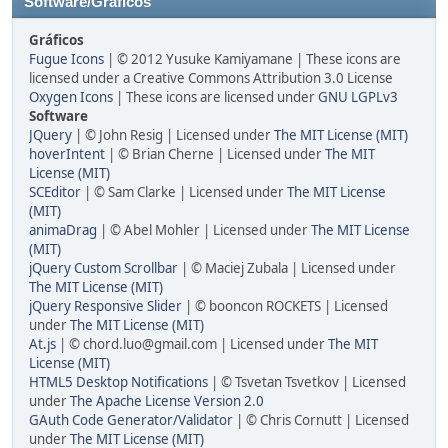
Software/Gráficos
Gráficos
Fugue Icons
| © 2012 Yusuke Kamiyamane | These icons are
licensed under a Creative Commons Attribution 3.0 License
Oxygen Icons
| These icons are licensed under
GNU LGPLv3
Software
JQuery
| © John Resig | Licensed under
The MIT License (MIT)
hoverIntent
| © Brian Cherne | Licensed under
The MIT
License (MIT)
SCEditor
| © Sam Clarke | Licensed under
The MIT License
(MIT)
animaDrag
| © Abel Mohler | Licensed under
The MIT License
(MIT)
jQuery Custom Scrollbar
| © Maciej Zubala | Licensed under
The MIT License (MIT)
jQuery Responsive Slider
| © booncon ROCKETS | Licensed
under
The MIT License (MIT)
At.js
| © chord.luo@gmail.com | Licensed under
The MIT
License (MIT)
HTML5 Desktop Notifications
| © Tsvetan Tsvetkov | Licensed
under
The Apache License Version 2.0
GAuth Code Generator/Validator
| © Chris Cornutt | Licensed
under
The MIT License (MIT)