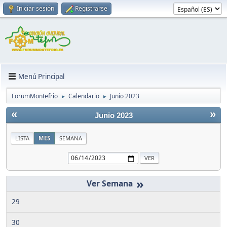
Iniciar sesión
Registrarse
Menú Principal
ForumMontefrio
Calendario
Junio 2023
►
►
«
»
Junio 2023
LISTA
MES
SEMANA
»
29
30