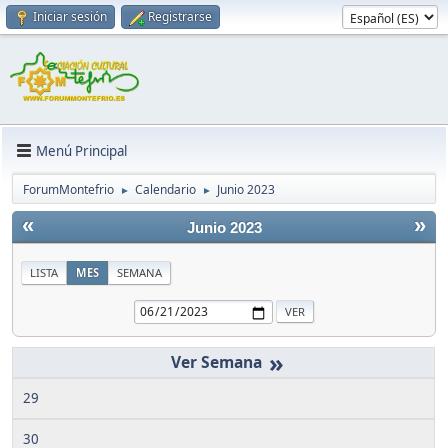
Iniciar sesión
Registrarse
Menú Principal
ForumMontefrio
Calendario
Junio 2023
►
►
«
»
Junio 2023
LISTA
MES
SEMANA
»
29
30