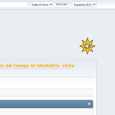
to del tiempo en Montefrío, visita
!
»