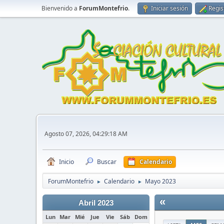
Bienvenido a
ForumMontefrio
.
Iniciar sesión
Regis
Agosto 07, 2026, 04:29:18 AM
Inicio
Buscar
Calendario
ForumMontefrio
Calendario
Mayo 2023
►
►
«
Abril 2023
Lun
Mar
Mié
Jue
Vie
Sáb
Dom