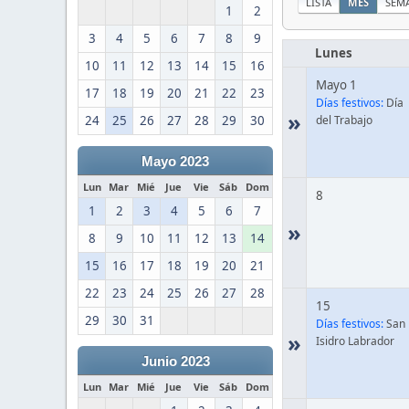
LISTA
MES
SEM
1
2
3
4
5
6
7
8
9
Lunes
10
11
12
13
14
15
16
Mayo 1
17
18
19
20
21
22
23
Días festivos:
Día
»
24
25
26
27
28
29
30
del Trabajo
Mayo 2023
Lun
Mar
Mié
Jue
Vie
Sáb
Dom
8
1
2
3
4
5
6
7
»
8
9
10
11
12
13
14
15
16
17
18
19
20
21
22
23
24
25
26
27
28
15
29
30
31
Días festivos:
San
»
Isidro Labrador
Junio 2023
Lun
Mar
Mié
Jue
Vie
Sáb
Dom