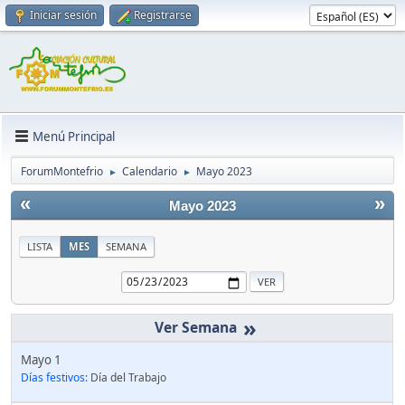
Iniciar sesión
Registrarse
Menú Principal
ForumMontefrio
Calendario
Mayo 2023
►
►
«
»
Mayo 2023
LISTA
MES
SEMANA
»
Mayo 1
Días festivos:
Día del Trabajo