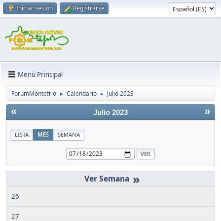
Iniciar sesión
Registrarse
Menú Principal
ForumMontefrio
Calendario
Julio 2023
►
►
«
»
Julio 2023
LISTA
MES
SEMANA
»
26
27