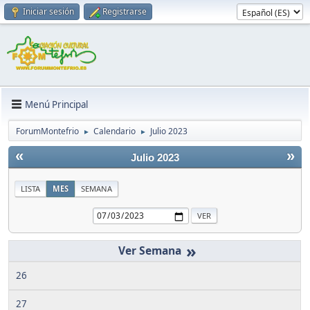
Iniciar sesión
Registrarse
Menú Principal
ForumMontefrio
Calendario
Julio 2023
►
►
«
»
Julio 2023
LISTA
MES
SEMANA
»
26
27