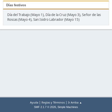
Días festivos
Día del Trabajo (Mayo 1), Día de la Cruz (Mayo 3), Señor de las
Roscas (Mayo 4), San Isidro Labrador (Mayo 15)
|
|
Ayuda
Reglas y Términos
Ir Arriba ▲
,
SMF 2.1.7 © 2026
Simple Machines