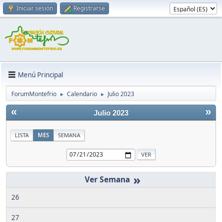
Iniciar sesión
Registrarse
Menú Principal
ForumMontefrio
Calendario
Julio 2023
►
►
«
»
Julio 2023
LISTA
MES
SEMANA
»
26
27