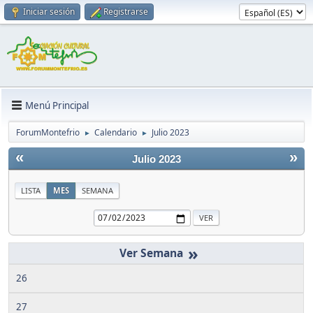
Iniciar sesión
Registrarse
Menú Principal
ForumMontefrio
Calendario
Julio 2023
►
►
«
»
Julio 2023
LISTA
MES
SEMANA
»
26
27