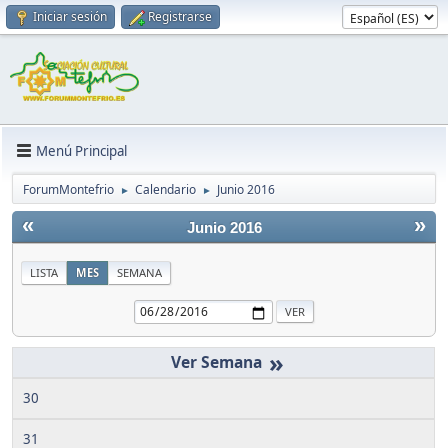
Iniciar sesión
Registrarse
Menú Principal
ForumMontefrio
Calendario
Junio 2016
►
►
«
»
Junio 2016
LISTA
MES
SEMANA
»
30
31