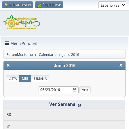
Iniciar sesión
Registrarse
Menú Principal
ForumMontefrio
Calendario
Junio 2016
►
►
«
»
Junio 2016
LISTA
MES
SEMANA
»
30
31