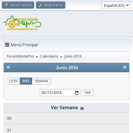
Iniciar sesión
Registrarse
Menú Principal
ForumMontefrio
Calendario
Junio 2016
►
►
«
»
Junio 2016
LISTA
MES
SEMANA
»
30
31