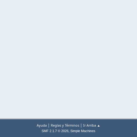
|
|
Ayuda
Reglas y Términos
Ir Arriba ▲
,
SMF 2.1.7 © 2026
Simple Machines