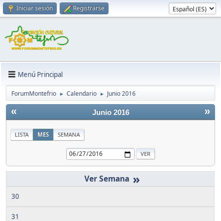
Iniciar sesión
Registrarse
Menú Principal
ForumMontefrio
Calendario
Junio 2016
►
►
«
»
Junio 2016
LISTA
MES
SEMANA
»
30
31