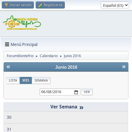
Iniciar sesión
Registrarse
Menú Principal
ForumMontefrio
Calendario
Junio 2016
►
►
«
»
Junio 2016
LISTA
MES
SEMANA
»
30
31