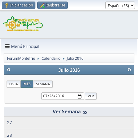
Iniciar sesión
Registrarse
Menú Principal
ForumMontefrio
Calendario
Julio 2016
►
►
«
»
Julio 2016
LISTA
MES
SEMANA
»
27
28