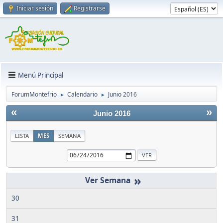
Iniciar sesión
Registrarse
Menú Principal
ForumMontefrio
Calendario
Junio 2016
►
►
«
»
Junio 2016
LISTA
MES
SEMANA
»
30
31