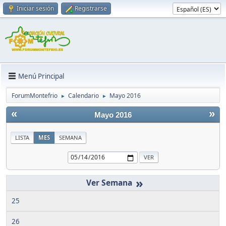
Iniciar sesión
Registrarse
Menú Principal
ForumMontefrio
Calendario
Mayo 2016
►
►
«
»
Mayo 2016
LISTA
MES
SEMANA
»
25
26