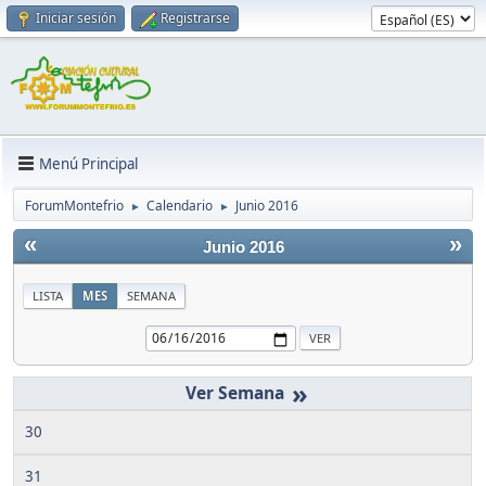
Iniciar sesión
Registrarse
Menú Principal
ForumMontefrio
Calendario
Junio 2016
►
►
«
»
Junio 2016
LISTA
MES
SEMANA
»
30
31