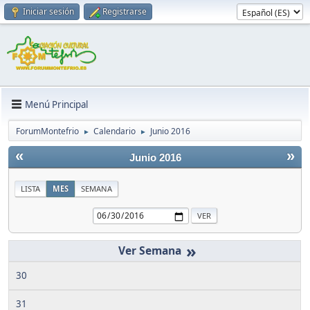
Iniciar sesión
Registrarse
Menú Principal
ForumMontefrio
Calendario
Junio 2016
►
►
«
»
Junio 2016
LISTA
MES
SEMANA
»
30
31