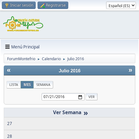
Iniciar sesión
Registrarse
Menú Principal
ForumMontefrio
Calendario
Julio 2016
►
►
«
»
Julio 2016
LISTA
MES
SEMANA
»
27
28