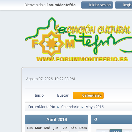
Bienvenido a
ForumMontefrio
.
Iniciar sesión
Regis
Agosto 07, 2026, 19:22:33 PM
Inicio
Buscar
Calendario
ForumMontefrio
Calendario
Mayo 2016
►
►
«
Abril 2016
Lun
Mar
Mié
Jue
Vie
Sáb
Dom