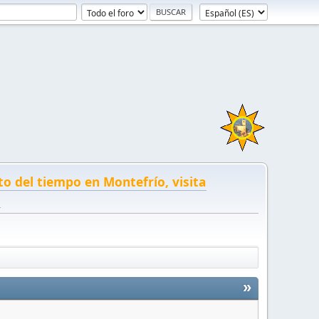
to del tiempo en Montefrío, visita
!
»