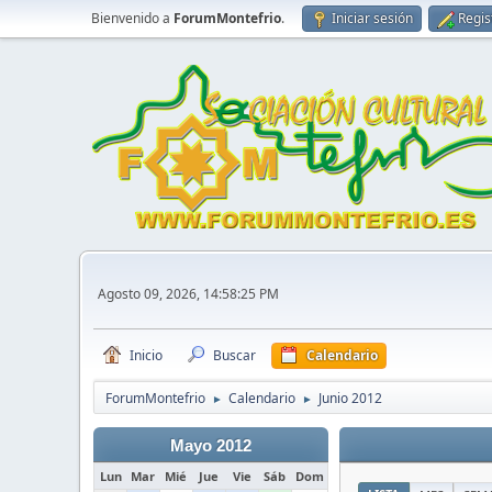
Bienvenido a
ForumMontefrio
.
Iniciar sesión
Regis
Agosto 09, 2026, 14:58:25 PM
Inicio
Buscar
Calendario
ForumMontefrio
Calendario
Junio 2012
►
►
Mayo 2012
Lun
Mar
Mié
Jue
Vie
Sáb
Dom