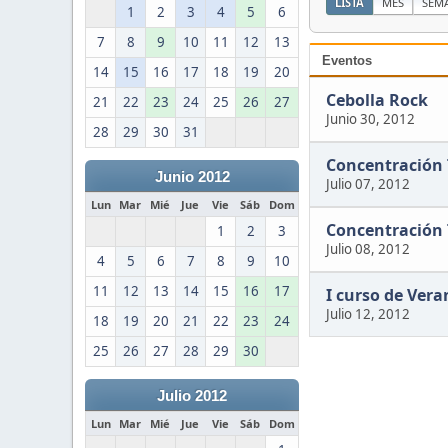
LISTA
MES
SEM
1
2
3
4
5
6
7
8
9
10
11
12
13
Eventos
14
15
16
17
18
19
20
Cebolla Rock
21
22
23
24
25
26
27
Junio 30, 2012
28
29
30
31
Concentración
Junio 2012
Julio 07, 2012
Lun
Mar
Mié
Jue
Vie
Sáb
Dom
Concentración
1
2
3
Julio 08, 2012
4
5
6
7
8
9
10
11
12
13
14
15
16
17
I curso de Vera
Julio 12, 2012
18
19
20
21
22
23
24
25
26
27
28
29
30
Julio 2012
Lun
Mar
Mié
Jue
Vie
Sáb
Dom