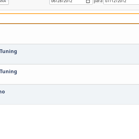
para
ANA
 Tuning
 Tuning
no