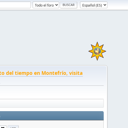
to del tiempo en Montefrío, visita
!
s