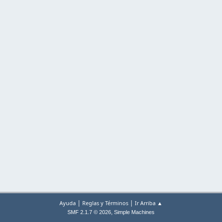
|
|
Ayuda
Reglas y Términos
Ir Arriba ▲
,
SMF 2.1.7 © 2026
Simple Machines