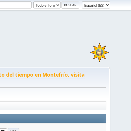
to del tiempo en Montefrío, visita
!
s