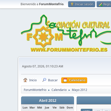
Bienvenido a
ForumMontefrio
.
Iniciar sesión
Regis
Agosto 07, 2026, 01:10:23 AM
Inicio
Buscar
Calendario
ForumMontefrio
Calendario
Mayo 2012
►
►
Abril 2012
Lun
Mar
Mié
Jue
Vie
Sáb
Dom