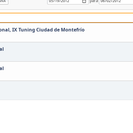
para
ANA
onal, IX Tuning Ciudad de Montefrío
al
al