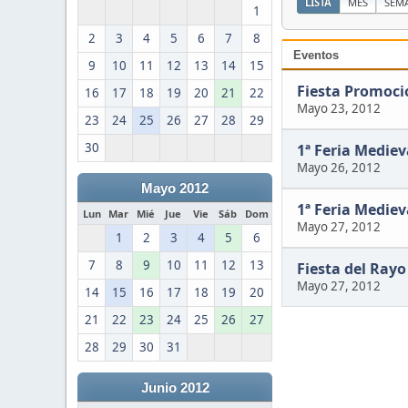
LISTA
MES
SEM
1
2
3
4
5
6
7
8
Eventos
9
10
11
12
13
14
15
Fiesta Promoci
16
17
18
19
20
21
22
Mayo 23, 2012
23
24
25
26
27
28
29
30
1ª Feria Mediev
Mayo 26, 2012
Mayo 2012
1ª Feria Mediev
Lun
Mar
Mié
Jue
Vie
Sáb
Dom
Mayo 27, 2012
1
2
3
4
5
6
7
8
9
10
11
12
13
Fiesta del Rayo
Mayo 27, 2012
14
15
16
17
18
19
20
21
22
23
24
25
26
27
28
29
30
31
Junio 2012