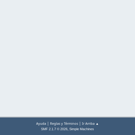
|
|
Ayuda
Reglas y Términos
Ir Arriba ▲
,
SMF 2.1.7 © 2026
Simple Machines