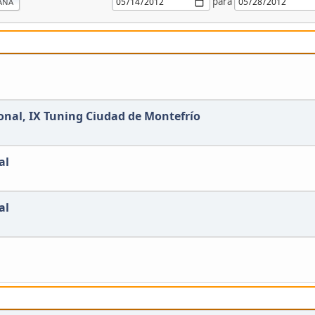
para
ANA
onal, IX Tuning Ciudad de Montefrío
al
al