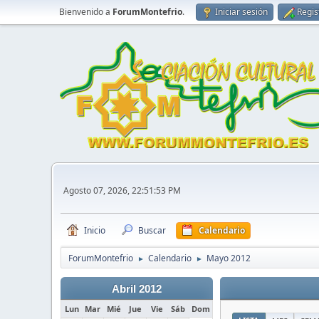
Bienvenido a
ForumMontefrio
.
Iniciar sesión
Regis
Agosto 07, 2026, 22:51:53 PM
Inicio
Buscar
Calendario
ForumMontefrio
Calendario
Mayo 2012
►
►
Abril 2012
Lun
Mar
Mié
Jue
Vie
Sáb
Dom