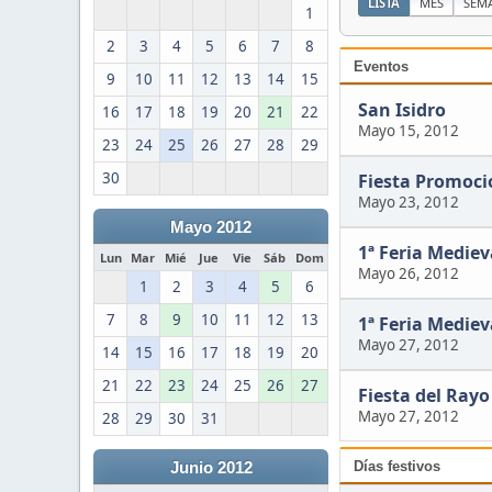
LISTA
MES
SEM
1
2
3
4
5
6
7
8
Eventos
9
10
11
12
13
14
15
San Isidro
16
17
18
19
20
21
22
Mayo 15, 2012
23
24
25
26
27
28
29
30
Fiesta Promoci
Mayo 23, 2012
Mayo 2012
1ª Feria Mediev
Lun
Mar
Mié
Jue
Vie
Sáb
Dom
Mayo 26, 2012
1
2
3
4
5
6
7
8
9
10
11
12
13
1ª Feria Mediev
Mayo 27, 2012
14
15
16
17
18
19
20
21
22
23
24
25
26
27
Fiesta del Rayo
Mayo 27, 2012
28
29
30
31
Días festivos
Junio 2012