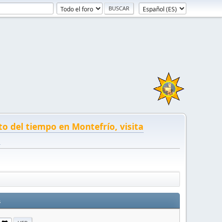
to del tiempo en Montefrío, visita
!
s