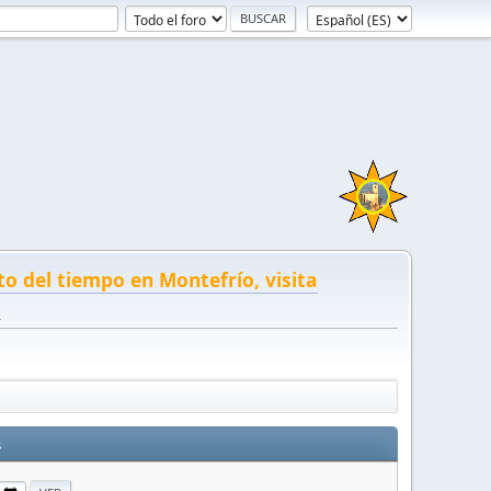
to del tiempo en Montefrío, visita
!
s