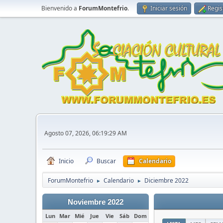
Bienvenido a
ForumMontefrio
.
Iniciar sesión
Regis
Agosto 07, 2026, 06:19:29 AM
Inicio
Buscar
Calendario
ForumMontefrio
Calendario
Diciembre 2022
►
►
Noviembre 2022
Lun
Mar
Mié
Jue
Vie
Sáb
Dom