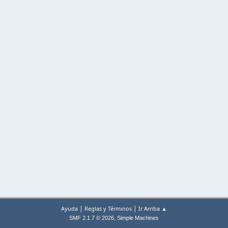
|
|
Ayuda
Reglas y Términos
Ir Arriba ▲
,
SMF 2.1.7 © 2026
Simple Machines