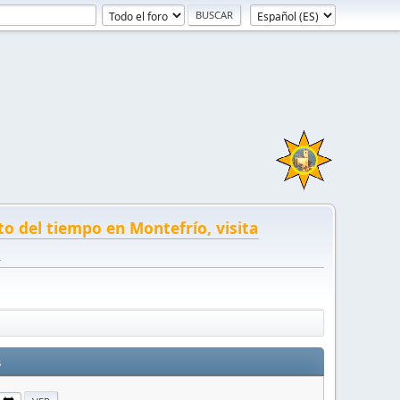
to del tiempo en Montefrío, visita
!
s