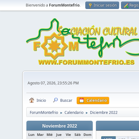
Bienvenido a
ForumMontefrio
.
Iniciar sesión
Regis
Agosto 07, 2026, 23:55:26 PM
Inicio
Buscar
Calendario
ForumMontefrio
Calendario
Diciembre 2022
►
►
Noviembre 2022
Lun
Mar
Mié
Jue
Vie
Sáb
Dom