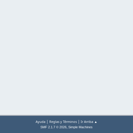
|
|
Ayuda
Reglas y Términos
Ir Arriba ▲
,
SMF 2.1.7 © 2026
Simple Machines