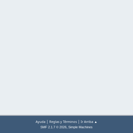
|
|
Ayuda
Reglas y Términos
Ir Arriba ▲
,
SMF 2.1.7 © 2026
Simple Machines