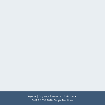
|
|
Ayuda
Reglas y Términos
Ir Arriba ▲
,
SMF 2.1.7 © 2026
Simple Machines