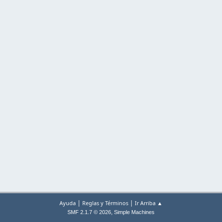
|
|
Ayuda
Reglas y Términos
Ir Arriba ▲
,
SMF 2.1.7 © 2026
Simple Machines