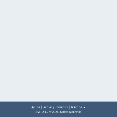
|
|
Ayuda
Reglas y Términos
Ir Arriba ▲
,
SMF 2.1.7 © 2026
Simple Machines