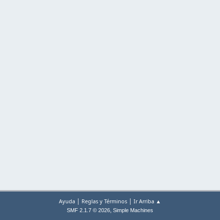
|
|
Ayuda
Reglas y Términos
Ir Arriba ▲
,
SMF 2.1.7 © 2026
Simple Machines